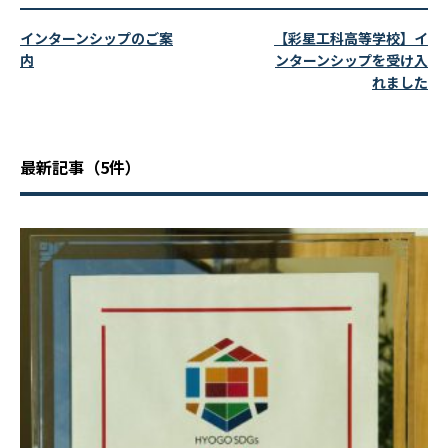
インターンシップのご案
【彩星工科高等学校】イ
内
ンターンシップを受け入
れました
最新記事
（5件）