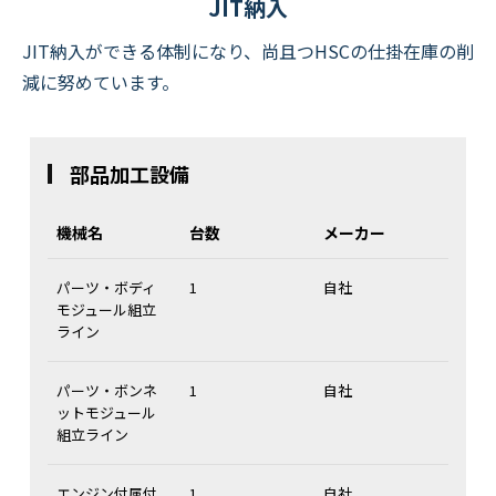
JIT納入
JIT納入ができる体制になり、尚且つHSCの仕掛在庫の削
減に努めています。
部品加工設備
機械名
台数
メーカー
パーツ・ボディ
1
自社
モジュール組立
ライン
パーツ・ボンネ
1
自社
ットモジュール
組立ライン
エンジン付属付
1
自社